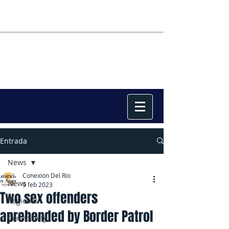
Entrada
News
Conexion Del Rio
News
9 feb 2023
Two sex offenders
Regional
aprehended by Border Patrol
Community