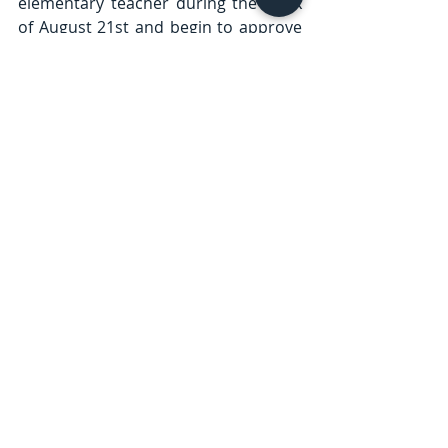
elementary teacher during the week 
of August 21st and begin to approve 
transfers wherever classrooms may 
have stayed below or within the 22:1 
student per teacher ratio.
We thank our parents and guardians 
for their patience and understanding.
Regional
Entradas recientes
Ver todo