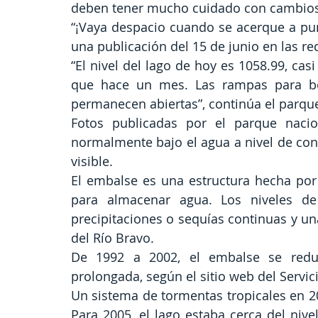
deben tener mucho cuidado con cambios 
“¡Vaya despacio cuando se acerque a punt
una publicación del 15 de junio en las re
“El nivel del lago de hoy es 1058.99, c
que hace un mes. Las rampas para bo
permanecen abiertas”, continúa el parqu
Fotos publicadas por el parque nacion
normalmente bajo el agua a nivel de cons
visible.
El embalse es una estructura hecha por 
para almacenar agua. Los niveles de
precipitaciones o sequías continuas y u
del Río Bravo.
De 1992 a 2002, el embalse se redu
prolongada, según el sitio web del Servi
Un sistema de tormentas tropicales en 20
Para 2005, el lago estaba cerca del nive