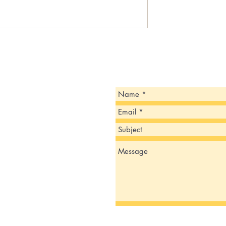
 ESTÁ PREPARANDO
CBP announces eight targets i
ESCOLAR 2024-2025!
Del Rio Sector ‘Se Busca
Información’ campaign