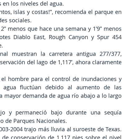
en los niveles del agua.
os, islas y costas!”, recomienda el parque en 
des sociales.
asi 2” menos que hace una semana y 1’9” menos 
tes Diablo East, Rough Canyon y Spur 454 
e.
al muestran la carretera antigua 277/377, 
ervación del lago de 1,117’, ahora claramente 
el hombre para el control de inundaciones y 
 agua fluctúan debido al aumento de las 
na mayor demanda de agua río abajo a lo largo 
jo y permaneció bajo durante una sequía 
cio de Parques Nacionales.
03-2004 trajo más lluvia al suroeste de Texas. 
l de conservación de 1,117 pies sobre el nivel 