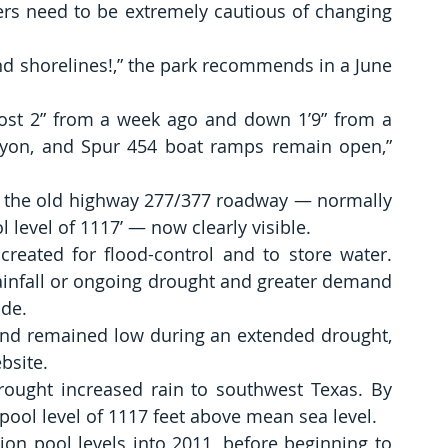
s need to be extremely cautious of changing 
nd shorelines!,” the park recommends in a June 
most 2” from a week ago and down 1’9” from a 
yon, and Spur 454 boat ramps remain open,” 
 the old highway 277/377 roadway — normally 
 level of 1117’ — now clearly visible.  
reated for flood-control and to store water. 
rainfall or ongoing drought and greater demand 
nde.
nd remained low during an extended drought, 
bsite.
ought increased rain to southwest Texas. By 
pool level of 1117 feet above mean sea level.
on pool levels into 2011, before beginning to 