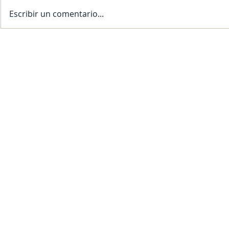
Escribir un comentario...
SFDRCISD Monitoring Weather
¡SFDRCISD SE
Conditions; Normal School Day
PARA EL AÑO 
Expected for November 20, 2025
Contact Us
Contact us to receive a free quote.