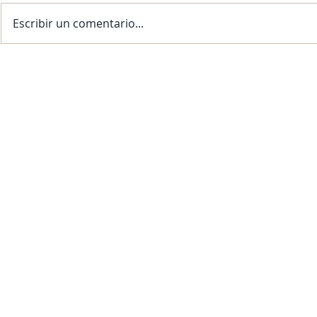
Escribir un comentario...
SFDRCISD Monitoring Weather
¡SFDRCISD SE
Conditions; Normal School Day
PARA EL AÑO 
Expected for November 20, 2025