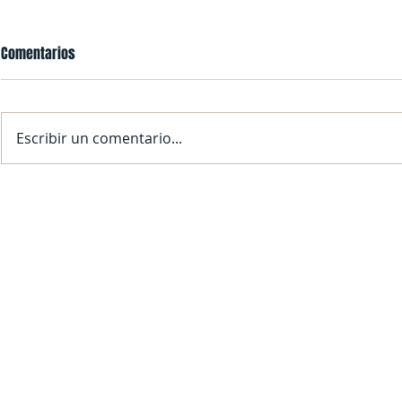
Comentarios
Escribir un comentario...
SFDRCISD Monitoring Weather
¡SFDRCISD SE
Conditions; Normal School Day
PARA EL AÑO 
Expected for November 20, 2025
Contact Us
Contact us to receive a free quote.