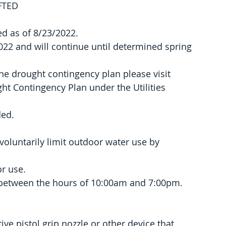
FTED
ed as of 8/23/2022.
022 and will continue until determined spring 
the drought contingency plan please visit
t Contingency Plan under the Utilities 
ded.
oluntarily limit outdoor water use by 
or use.
 between the hours of 10:00am and 7:00pm. 
ve pistol grip nozzle or other device that