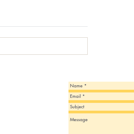
 ESTÁ PREPARANDO
CBP announces eight targets i
ESCOLAR 2024-2025!
Del Rio Sector ‘Se Busca
Información’ campaign