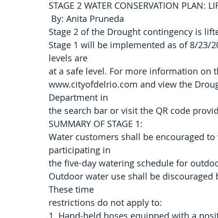
STAGE 2 WATER CONSERVATION PLAN: LI
 By: Anita Pruneda 
Stage 2 of the Drought contingency is lift
Stage 1 will be implemented as of 8/23/2
levels are
at a safe level. For more information on 
www.cityofdelrio.com and view the Drough
Department in
the search bar or visit the QR code provi
SUMMARY OF STAGE 1:
Water customers shall be encouraged to v
participating in
the five-day watering schedule for outdo
Outdoor water use shall be discouraged
These time
restrictions do not apply to:
1. Hand-held hoses equipped with a positi