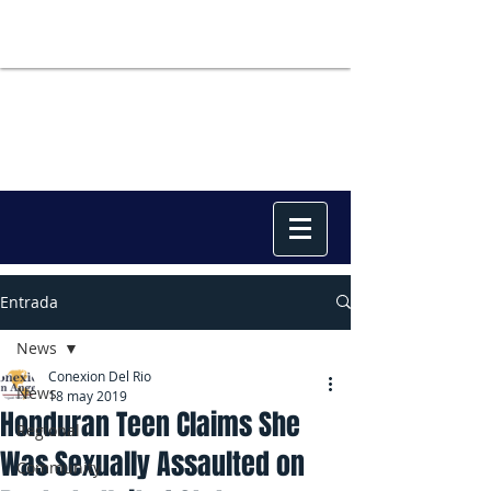
Entrada
News
Conexion Del Rio
News
18 may 2019
Honduran Teen Claims She
Regional
Was Sexually Assaulted on
Community