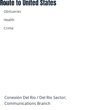
Route to United States
Sports
Obituaries
Health
Crime
Conexión Del Rio / Del Rio Sector; 
Communications Branch