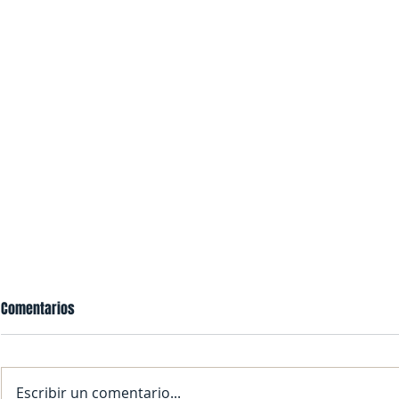
Carolina Orti
Comentarios
of the Elderly
This Friday, 
part of Senio
Escribir un comentario...