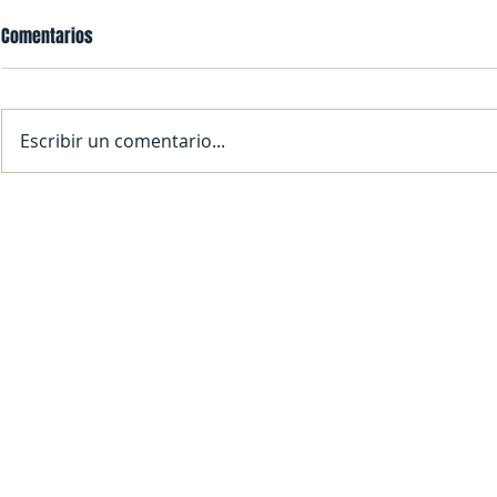
Comentarios
Escribir un comentario...
SFDRCISD Monitoring Weather
¡SFDRCISD SE
Conditions; Normal School Day
PARA EL AÑO 
Expected for November 20, 2025
Contact Us
Contact us to receive a free quote.