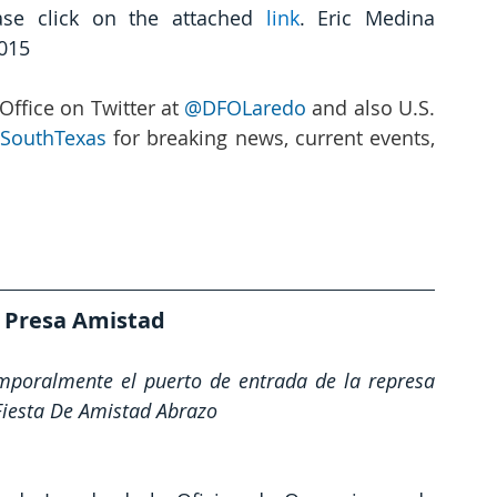
ase click on the attached 
link
. Eric Medina 
1015
Office on Twitter at 
@DFOLaredo
 and also U.S. 
SouthTexas
 for breaking news, current events, 
a Presa Amistad
mporalmente el puerto de entrada de la represa 
Fiesta De Amistad Abrazo