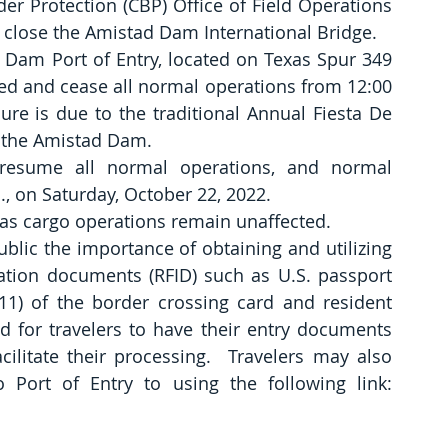
r Protection (CBP) Office of Field Operations 
y close the Amistad Dam International Bridge. 
 Dam Port of Entry, located on Texas Spur 349 
osed and cease all normal operations from 12:00 
ure is due to the traditional Annual Fiesta De 
t the Amistad Dam.
resume all normal operations, and normal 
., on Saturday, October 22, 2022.
l as cargo operations remain unaffected. 
blic the importance of obtaining and utilizing 
cation documents (RFID) such as U.S. passport 
11) of the border crossing card and resident 
nd for travelers to have their entry documents 
ilitate their processing.  Travelers may also 
monitor the wait times at the Del Rio Port of Entry to using the following link: 