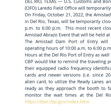
DEL RIO, TEXAS — U.S. Customs and Borde
(OFO) Laredo Field Office will temporaril
On Friday, October 21, 2022, the Amistad
in Del Rio, Texas, will be temporarily cl
p.m. to 6:00 p.m.  This most recent clos
Amistad Abrazo Event that will be held a
The Amistad Dam Port of Entry will 
operating hours of 10:00 a.m. to 6:00 p.m
Hours at the Del Rio Port of Entry as wel
CBP would like to remind the traveling pu
their equipped radio frequency identifi
cards and newer versions (i.e. since 20
alien card, to utilize the Ready Lanes a
ready as they approach the booth to fac
https://bwt.cbp.gov/index.html