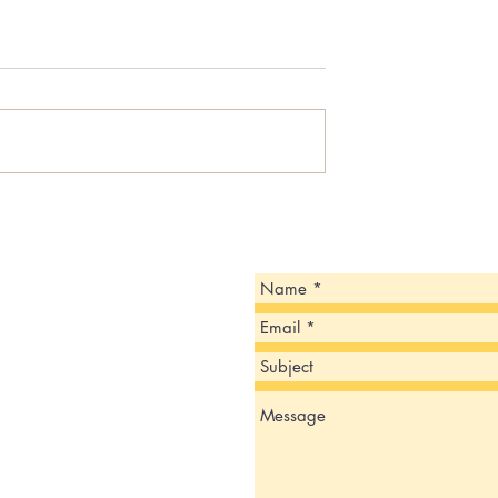
 ESTÁ PREPARANDO
CBP announces eight targets i
ESCOLAR 2024-2025!
Del Rio Sector ‘Se Busca
Información’ campaign