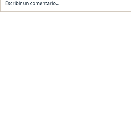
Escribir un comentario...
SFDRCISD Monitoring Weather
¡SFDRCISD SE
Conditions; Normal School Day
PARA EL AÑO 
Expected for November 20, 2025
Contact Us
Contact us to receive a free quote.