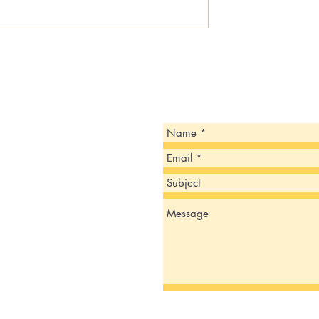
 ESTÁ PREPARANDO
CBP announces eight targets i
ESCOLAR 2024-2025!
Del Rio Sector ‘Se Busca
Información’ campaign