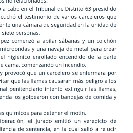
os no relacionados.
ó a cabo en el Tribunal de Distrito 63 presidido 
scuchó el testimonio de varios carceleros que 
nte una cámara de seguridad en la unidad de 
 siete personas.
ópez comenzó a apilar sábanas y un colchón 
n microondas y una navaja de metal para crear 
l higiénico enrollado encendido de la parte 
a de cama, comenzando un incendio.
y provocó que un carcelero se enfermara por 
itar que las llamas causaran más peligro a los 
al penitenciario intentó extinguir las llamas, 
vienda los golpearon con bandejas de comida y 
es químicos para detener el motín.
eración, el jurado emitió un veredicto de 
ncia de sentencia, en la cual salió a relucir 