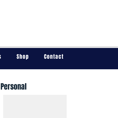
s
Shop
Contact
 Personal
Título
Descripción.
Haz
clic