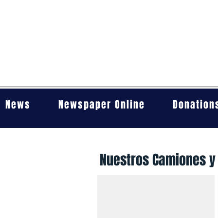
News
Newspaper Online
Donation
Nuestros Camiones y
Título
Descripción.
Haz
clic